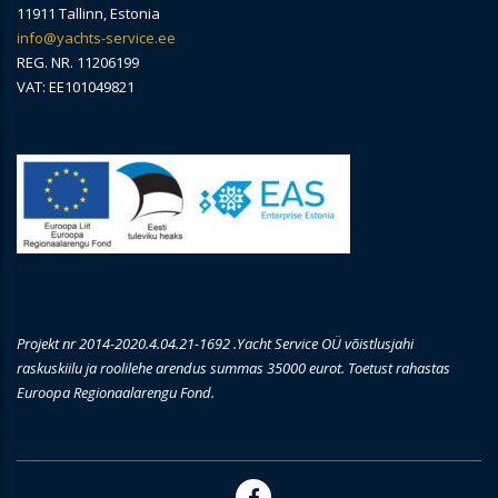
11911 Tallinn, Estonia
info@yachts-service.ee
REG. NR. 11206199
VAT: EE101049821
Projekt nr 2014-2020.4.04.21-1692 .Yacht Service OÜ võistlusjahi
raskuskiilu ja roolilehe arendus summas 35000 eurot. Toetust rahastas
Euroopa Regionaalarengu Fond.