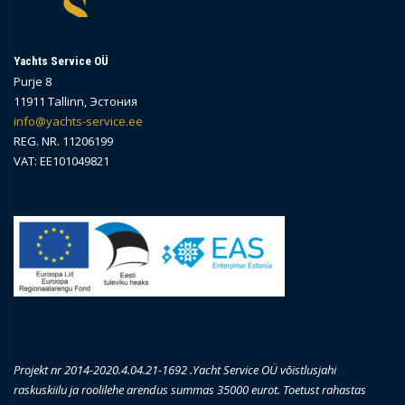
Yachts Service OÜ
Purje 8
11911 Tallinn, Эстония
info@yachts-service.ee
REG. NR. 11206199
VAT: EE101049821
Projekt nr 2014-2020.4.04.21-1692 .Yacht Service OÜ võistlusjahi
raskuskiilu ja roolilehe arendus summas 35000 eurot. Toetust rahastas