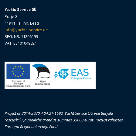
Yachts Service OÜ
Purje 8
11911 Tallinn, Eesti
info@yachts-service.ee
REG. NR. 11206199
VAT: EE101049821
Projekt nr 2014-2020.4.04.21-1692 .Yacht Service OÜ võistlusjahi
raskuskiilu ja roolilehe arendus summas 35000 eurot. Toetust rahastas
Euroopa Regionaalarengu Fond.