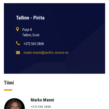
Tallinn - Pirita
Purje 8
Tallinn, Eesti
+372 565 2868
marko.manni@yachts-service.ee
Tiimi
Marko Manni
+372 565 2868