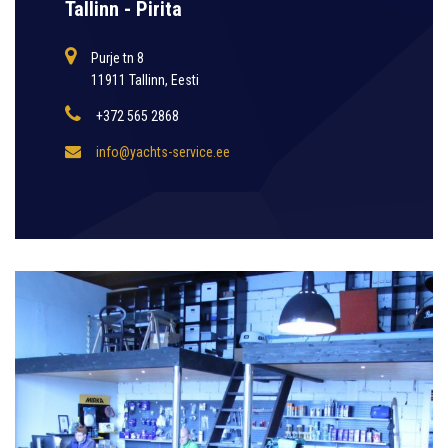
Tallinn - Pirita
Purje tn 8
11911 Tallinn, Eesti
+372 565 2868
info@yachts-service.ee