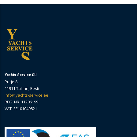
Yachts Service OÜ
Purje 8
11911 Tallinn, Eesti
info@yachts-service.ee
REG. NR. 11206199
VAT: EE101049821