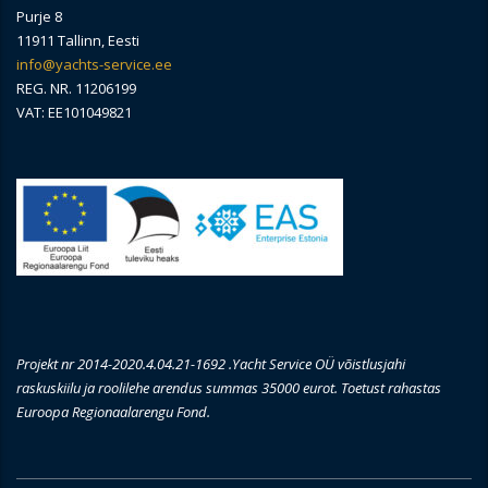
Purje 8
11911 Tallinn, Eesti
info@yachts-service.ee
REG. NR. 11206199
VAT: EE101049821
Projekt nr 2014-2020.4.04.21-1692 .Yacht Service OÜ võistlusjahi
raskuskiilu ja roolilehe arendus summas 35000 eurot. Toetust rahastas
Euroopa Regionaalarengu Fond.