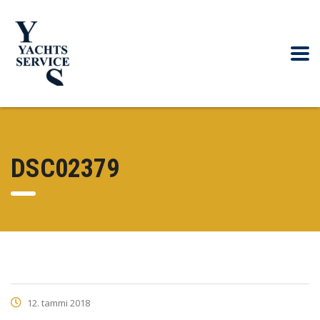
DSC02379
12. tammi 2018