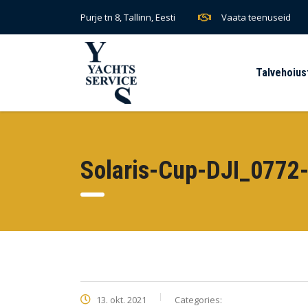
Vaata teenuseid
Purje tn 8, Tallinn, Eesti
Talvehoius
Solaris-Cup-DJI_0772-
13. okt. 2021
Categories: