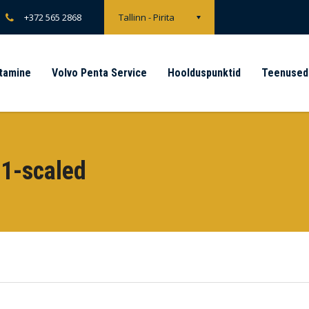
+372 565 2868
Tallinn - Pirita
tamine
Volvo Penta Service
Hoolduspunktid
Teenused
1-scaled