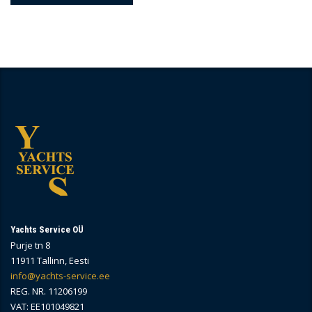
Yachts Service OÜ
Purje tn 8
11911 Tallinn, Eesti
info@yachts-service.ee
REG. NR. 11206199
VAT: EE101049821