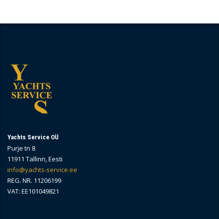
Yachts Service OÜ
Purje tn 8
11911 Tallinn, Eesti
info@yachts-service.ee
REG. NR. 11206199
VAT: EE101049821